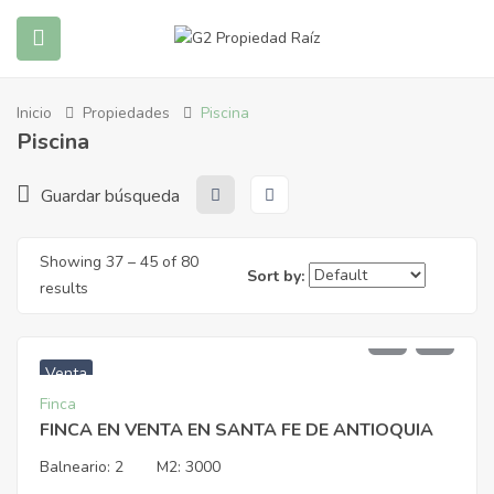
Inicio
Propiedades
Piscina
submenu (Propiedades)
Piscina
Guardar búsqueda
submenu (Blog)
Showing
37
–
45
of 80
Sort by:
results
$
2.100.000.000
Venta
Finca
FINCA EN VENTA EN SANTA FE DE ANTIOQUIA
Balneario:
2
M2:
3000